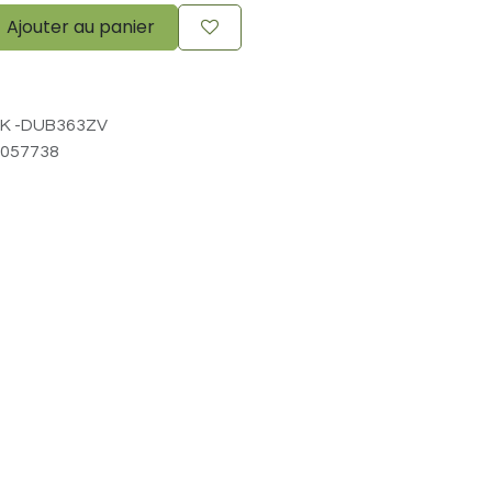
Ajouter au panier
K -DUB363ZV
057738