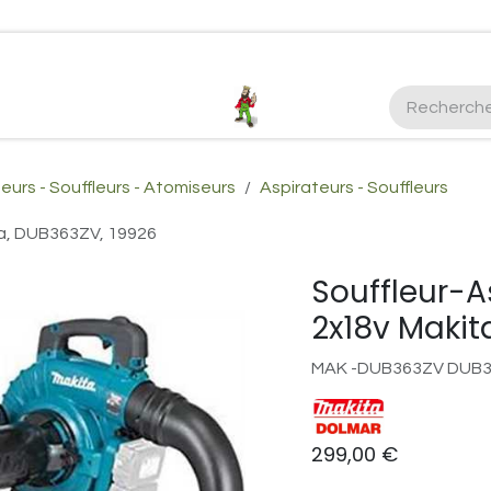
ctez-nous
Plus d'infos Kubota 38cv
honda
EGO
Kubo
eurs - Souffleurs - Atomiseurs
Aspirateurs - Souffleurs
ta, DUB363ZV, 19926
Souffleur-A
2x18v Makit
MAK -DUB363ZV DUB
299,00
€