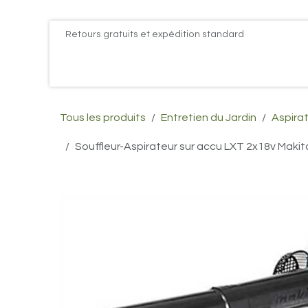
Se rendre au contenu
Retours gratuits et expédition standard
Accueil
PROMOS
Actualités
Postes
Conta
Tous les produits
Entretien du Jardin
Aspirat
Souffleur-Aspirateur sur accu LXT 2x18v Maki