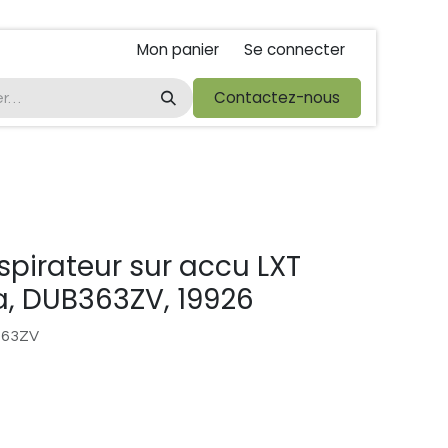
Mon panier
Se connecter
ta
foire de libramont
Droit de rétractations
Contactez-nous
Conditions 
spirateur sur accu LXT
a, DUB363ZV, 19926
363ZV