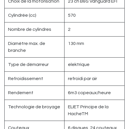
Choix de la motorisation
23 ch B&S Vanguard EFI
Cylindrée (cc)
570
Nombre de cylindres
2
Diamètre max. de
130 mm
branche
Type de démarreur
elektrique
Refroidissement
refroidi par air
Rendement
6m3 copeaux/heure
Technologie de broyage
ELIET Principe de la
HacheTM
Couteaux
6 disques, 24 couteaux