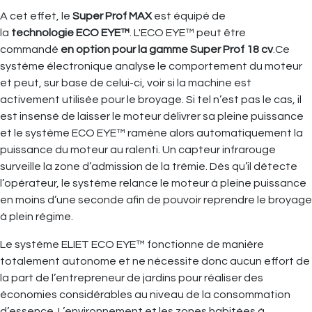
A cet effet, le
Super Prof MAX
est équipé de
la
technologie ECO EYE™
. L'ECO EYE™ peut être
commandé
en option pour la gamme Super Prof 18 cv
.Ce
système électronique analyse le comportement du moteur
et peut, sur base de celui-ci, voir si la machine est
activement utilisée pour le broyage. Si tel n’est pas le cas, il
est insensé de laisser le moteur délivrer sa pleine puissance
et le système ECO EYE™ ramène alors automatiquement la
puissance du moteur au ralenti. Un capteur infrarouge
surveille la zone d’admission de la trémie. Dès qu’il détecte
l’opérateur, le système relance le moteur à pleine puissance
en moins d’une seconde afin de pouvoir reprendre le broyage
à plein régime.
Le système ELIET ECO EYE™ fonctionne de manière
totalement autonome et ne nécessite donc aucun effort de
la part de l’entrepreneur de jardins pour réaliser des
économies considérables au niveau de la consommation
d’essence. L’environnement et les zones habitées à