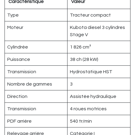
Caractéristique
Valeur
Type
Tracteur compact
Moteur
Kubota diesel 3 cylindres
Stage V
Cylindrée
1 826 cm³
Puissance
38 ch (28 kW)
Transmission
Hydrostatique HST
Nombre de gammes
3
Direction
Assistée hydraulique
Transmission
4 roues motrices
PDF arrière
540 tr/min
Relevage arrière
Catégorie I