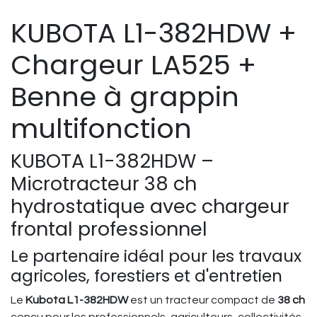
KUBOTA L1-382HDW +
Chargeur LA525 +
Benne à grappin
multifonction
KUBOTA L1-382HDW –
Microtracteur 38 ch
hydrostatique avec chargeur
frontal professionnel
Le partenaire idéal pour les travaux
agricoles, forestiers et d'entretien
Le
Kubota L1-382HDW
est un tracteur compact de
38 ch