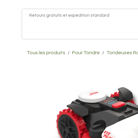
Se rendre au contenu
Retours gratuits et expédition standard
Accueil
PROMOS
Actualités
Postes
Conta
Tous les produits
Pour Tondre
Tondeuses R