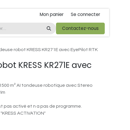
Mon panier
Se connecter
ta
foire de libramont
Droit de rétractations
Contactez-nous
Conditions 
deuse robot KRESS KR271E avec EyePilot RTK
obot KRESS KR271E avec
1500 m² AI tondeuse robotique avec Stereo
rim
st pas activé et n a pas de programme.
cle ​"KRESS ACTIVATION"