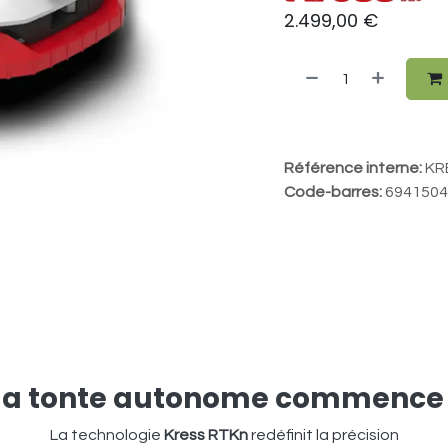
2.499,00
€
Référence interne:
KR
Code-barres:
6941504
e la tonte autonome commence 
La technologie
Kress RTKn
redéfinit la précision