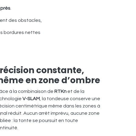
 près
.
igent des obstacles,
s bordures nettes
récision constante,
ême en zone d’ombre
âce à la combinaison de
RTKn
et de la
chnologie
V-SLAM
, la tondeuse conserve une
écision centimétrique même dans les zones à
gnal réduit. Aucun arrêt imprévu, aucune zone
bliée : la tonte se poursuit en toute
ntinuité.