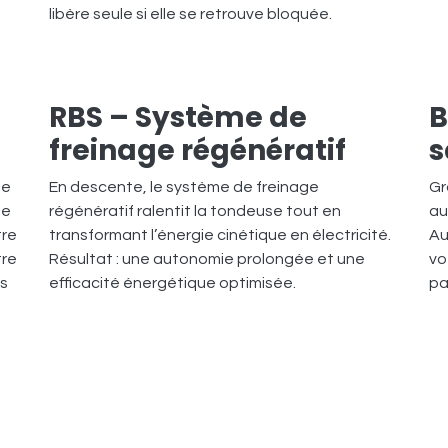
libère seule si elle se retrouve bloquée.
RBS – Système de
B
freinage régénératif
s
ue
En descente, le système de freinage
Gr
ne
régénératif ralentit la tondeuse tout en
au
tre
transformant l’énergie cinétique en électricité.
Au
tre
Résultat : une autonomie prolongée et une
vo
os
efficacité énergétique optimisée.
pa