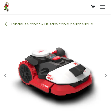
Se rendre au contenu
Tondeuse robot RTK sans câble périphérique