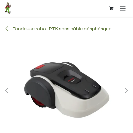
Se rendre au contenu
Tondeuse robot RTK sans câble périphérique