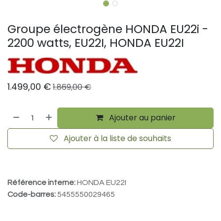
Groupe électrogène HONDA EU22i -
2200 watts, EU22I, HONDA EU22I
1.499,00
€
1.869,00
€
Ajouter au panier
Ajouter à la liste de souhaits
Référence interne:
HONDA EU22I
Code-barres:
5455550029465