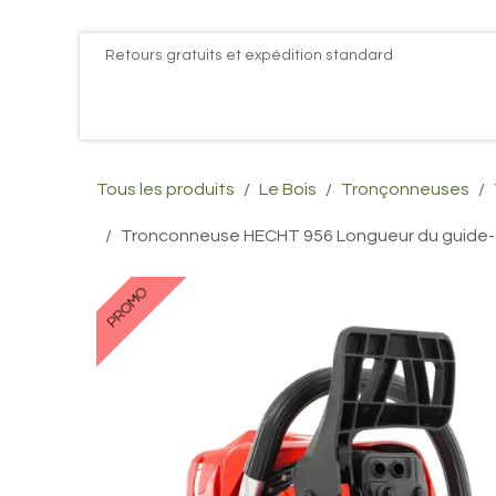
Se rendre au contenu
Retours gratuits et expédition standard
Accueil
PROMOS
Actualités
Postes
Conta
Tous les produits
Le Bois
Tronçonneuses
Tronconneuse HECHT 956 Longueur du guide-chaîn
PROMO
PROMO