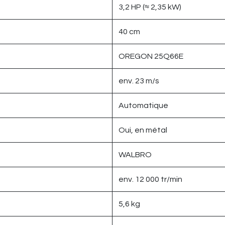
3,2 HP (≈ 2,35 kW)
40 cm
OREGON 25Q66E
env. 23 m/s
Automatique
Oui, en métal
WALBRO
env. 12 000 tr/min
5,6 kg