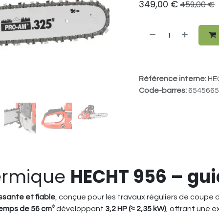
349,00
€
459,00
€
Référence interne:
HE
Code-barres:
6545665
ermique
HECHT 956 – gu
ssante et fiable
, conçue pour les travaux réguliers de coupe d
emps de 56 cm³
développant
3,2 HP (≈ 2,35 kW)
, offrant une 