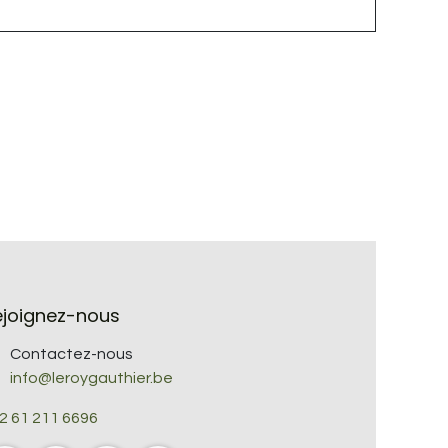
ejoignez-nous
Contactez-nous
info@leroygauthier.be
2 61 211 6696