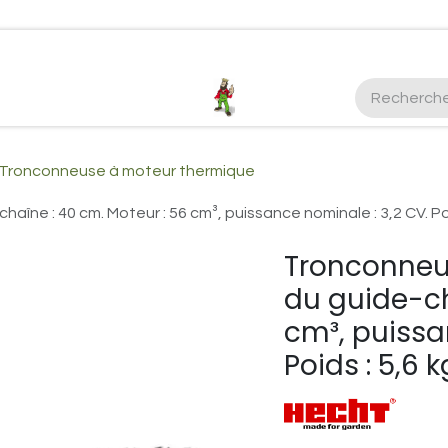
ctez-nous
Plus d'infos Kubota 38cv
honda
EGO
Kubo
Tronconneuse à moteur thermique
e : 40 cm. Moteur : 56 cm³, puissance nominale : 3,2 CV. Poid
Tronconneu
du guide-ch
cm³, puissa
Poids : 5,6 k