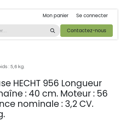
Mon panier
Se connecter
ta
foire de libramont
Droit de rétractations
Contactez-nous
Conditions 
s : 5,6 kg.
se HECHT 956 Longueur
aîne : 40 cm. Moteur : 56
nce nominale : 3,2 CV.
g.