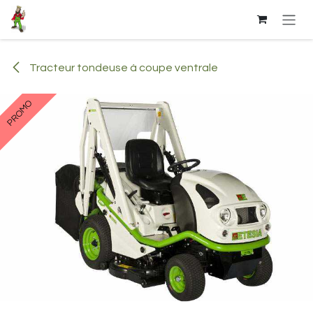
Se rendre au contenu
Tracteur tondeuse à coupe ventrale
PROMO