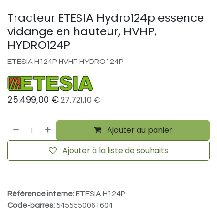
Tracteur ETESIA Hydro124p essence
vidange en hauteur, HVHP,
HYDRO124P
ETESIA H124P HVHP HYDRO124P
25.499,00
€
27.721,10
€
Ajouter au panier
Ajouter à la liste de souhaits
Référence interne:
ETESIA H124P
Code-barres:
5455550061604