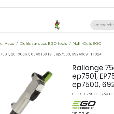
ctez-nous
Plus d'infos Kubota 38cv
honda
EGO
Kubo
sur Accu
Outils sur accu EGO tools
Multi-Ouils EGO
P7501, 20100067, 0340169191, ep7500, 6924969111024
Rallonge 7
ep7501, EP7
ep7500, 69
EGO EP7501 EP7501 2
119,00
€