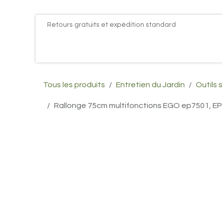
Se rendre au contenu
Retours gratuits et expédition standard
Accueil
PROMOS
Actualités
Postes
Conta
Tous les produits
Entretien du Jardin
Outils 
Rallonge 75cm multifonctions EGO ep7501, E