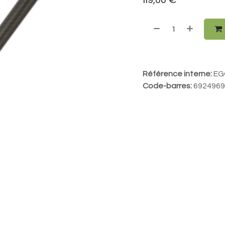
Référence interne:
EG
Code-barres:
6924969