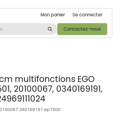
Mon panier
Se connecter
ta
foire de libramont
Droit de rétractations
Contactez-nous
Conditions 
5cm multifonctions EGO
501, 20100067, 0340169191,
24969111024
0100067 340169191 ep7500