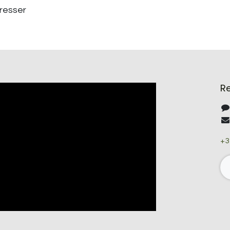
éresser
R
+3