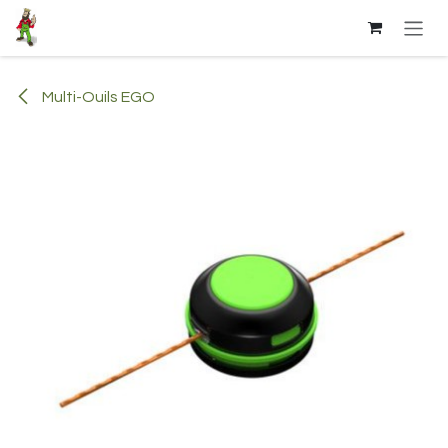
Se rendre au contenu
Multi-Ouils EGO