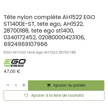
Tête nylon complète AH1522 EGO
ST1400E-ST, tete ego, AH1522,
28700188, tete ego st1400,
0340172452, 02080000423106,
6924969107966
EGO AH1522 tete ego AH1522 28700188
47,00
€
Ajouter au panier
Ajouter à la liste de souhaits