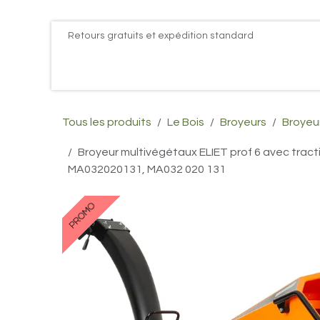
Se rendre au contenu
Retours gratuits et expédition standard
Accueil
PROMOS
Actualités
Postes
Conta
Tous les produits
Le Bois
Broyeurs
Broyeu
Broyeur multivégétaux ELIET prof 6 avec tract
MA032020131, MA032 020 131
PROMO
PROMO