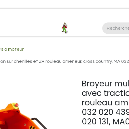
ctez-nous
Plus d'infos Kubota 38cv
honda
EGO
Kubo
rs à moteur
ion sur chenilles et ZR rouleau ameneur, cross country, MA 0
Broyeur mul
avec tractio
rouleau ame
032 020 43
020 131, MA