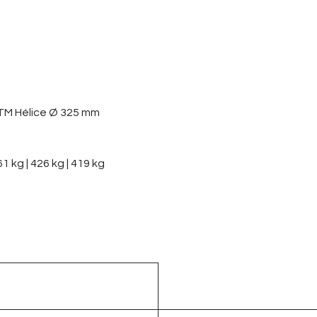
TM Hélice Ø 325 mm
g | 426 kg | 419 kg