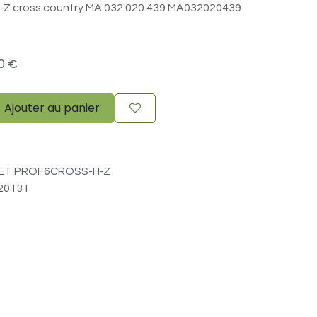
Z cross country MA 032 020 439 MA032020439
0
€
Ajouter au panier
IET PROF6CROSS-H-Z
20131