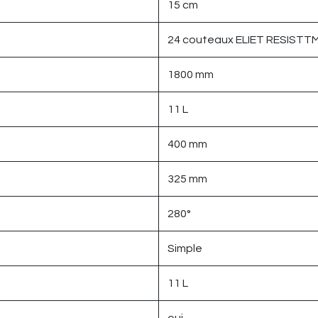
15 cm
24 couteaux ELIET RESISTT
1800 mm
11 L
400 mm
325 mm
280°
Simple
11 L