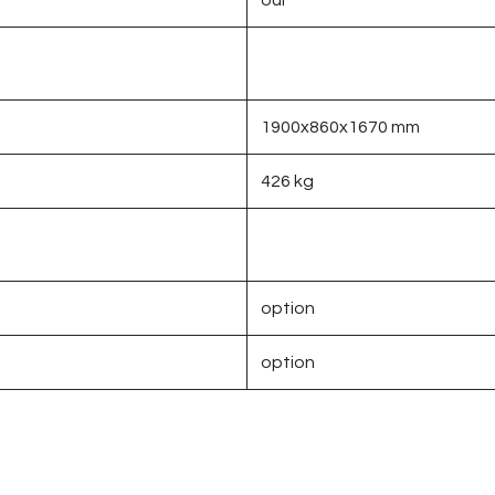
oui
1900x860x1670 mm
426 kg
option
option