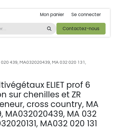
Mon panier
Se connecter
ta
foire de libramont
Droit de rétractations
Contactez-nous
Conditions 
32 020 439, MA032020439, MA 032 020 131,
tivégétaux ELIET prof 6
n sur chenilles et ZR
neur, cross country, MA
9, MA032020439, MA 032
032020131, MA032 020 131