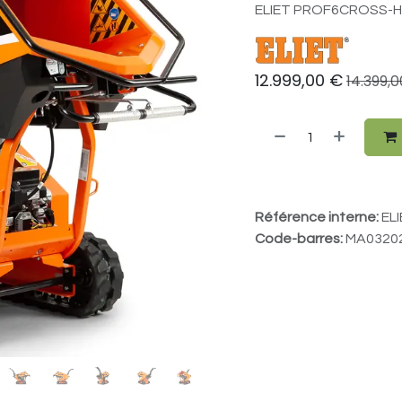
ELIET PROF6CROSS-H-
12.999,00
€
14.399,0
Référence interne:
EL
Code-barres:
MA0320