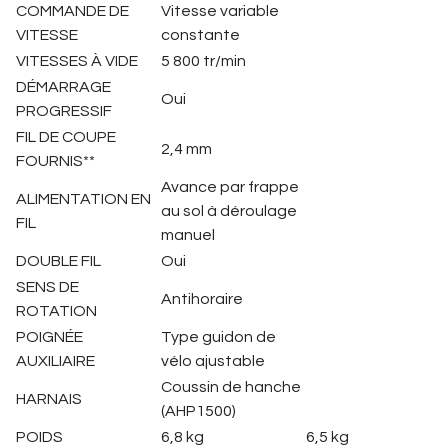
COMMANDE DE
Vitesse variable
VITESSE
constante
VITESSES À VIDE
5 800 tr/min
DÉMARRAGE
Oui
PROGRESSIF
FIL DE COUPE
2,4 mm
FOURNIS**
Avance par frappe
ALIMENTATION EN
au sol à déroulage
FIL
manuel
DOUBLE FIL
Oui
SENS DE
Antihoraire
ROTATION
POIGNÉE
Type guidon de
AUXILIAIRE
vélo ajustable
Coussin de hanche
HARNAIS
(AHP1500)
POIDS
6,8 kg
6,5 kg