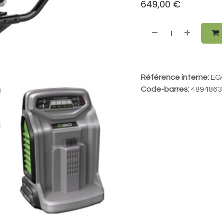
649,00
€
Référence interne:
EG
Code-barres:
4894863