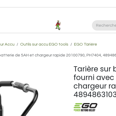
ctez-nous
Plus d'infos Kubota 38cv
honda
EGO
Kubo
sur Accu
Outils sur accu EGO tools
EGO Tarière
 batterie de 5AH et chargeur rapide 20100790, PH7404, 4894
Tarière sur
fourni avec
chargeur ra
489486310