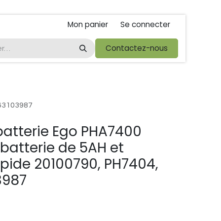
Mon panier
Se connecter
ta
foire de libramont
Droit de rétractations
Contactez-nous
Conditions 
863103987
 batterie Ego PHA7400
 batterie de 5AH et
pide 20100790, PH7404,
3987