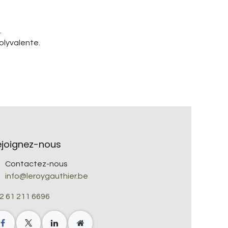
.
olyvalente.
ejoignez-nous
Contactez-nous
info@leroygauthier.be
2 61 211 6696