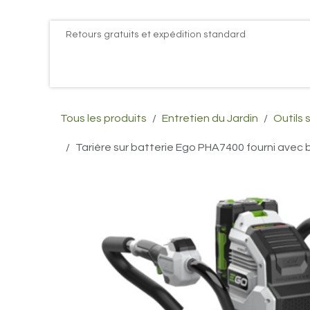
Se rendre au contenu
Retours gratuits et expédition standard
Accueil
PROMOS
Actualités
Postes
Conta
Tous les produits
Entretien du Jardin
Outils 
Tarière sur batterie Ego PHA7400 fourni avec