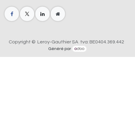
Copyright © Leroy-Gauthier SA tva: BE0404.369.442
Généré par