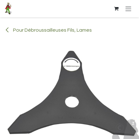
Se rendre au contenu
Pour Débroussailleuses Fils, Lames