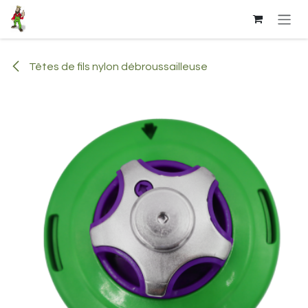
Se rendre au contenu
Têtes de fils nylon débroussailleuse