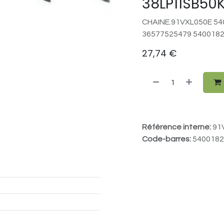
38LP11SB50K
CHAINE.91VXL050E 54
36577525479 540018
27,74
€
Référence interne:
91
Code-barres:
5400182