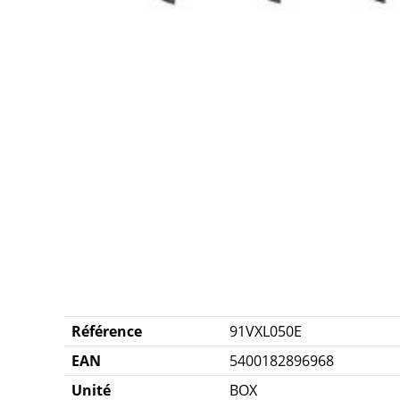
Référence
91VXL050E
EAN
5400182896968
Unité
BOX