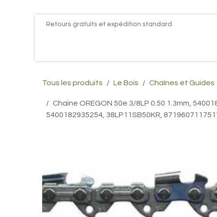
Se rendre au contenu
Retours gratuits et expédition standard
Accueil
PROMOS
Actualités
Postes
Conta
Tous les produits
Le Bois
Chaînes et Guides
Chaine OREGON 50e 3/8LP 0.50 1.3mm, 54001
5400182935254, 38LP11SB50KR, 871960711751