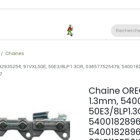
ctez-nous
Plus d'infos Kubota 38cv
honda
EGO
Kubo
Chaines
82935254, 91VXL50E, 50E3/8LP1.3OR, 036577525479, 540018
7
Chaine ORE
1.3mm, 5400
50E3/8LP1.3
54001828969
5400182896