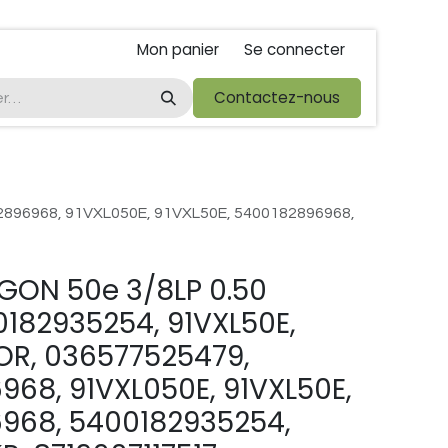
Mon panier
Se connecter
ta
foire de libramont
Droit de rétractations
Contactez-nous
Conditions 
2896968, 91VXL050E, 91VXL50E, 5400182896968,
GON 50e 3/8LP 0.50
182935254, 91VXL50E,
OR, 036577525479,
68, 91VXL050E, 91VXL50E,
968, 5400182935254,