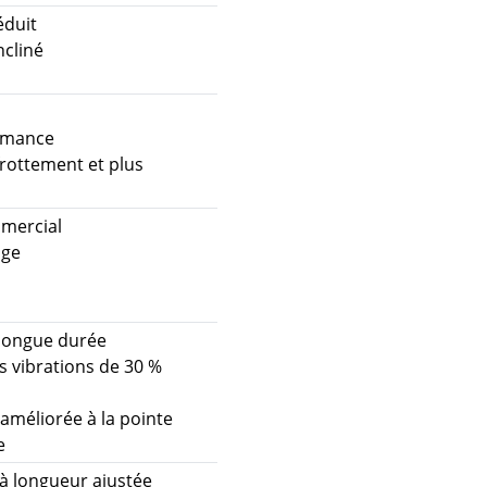
éduit
ncliné
ormance
frottement et plus
mercial
age
n longue durée
s vibrations de 30 %
 améliorée à la pointe
e
à longueur ajustée