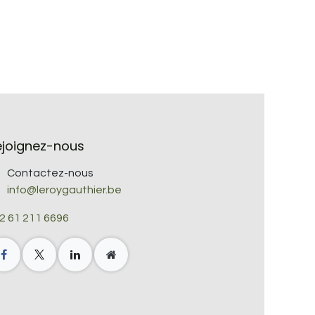
ejoignez-nous
Contactez-nous
info@leroygauthier.be
2 61 211 6696