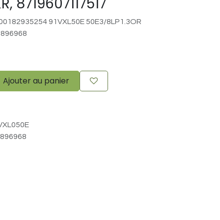
R, 8719607117517
00182935254 91VXL50E 50E3/8LP1.3OR
2896968
Ajouter au panier
VXL050E
896968