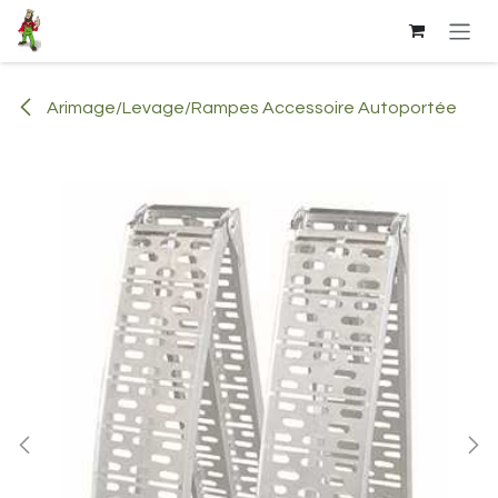
Se rendre au contenu
Arimage/Levage/Rampes Accessoire Autoportée