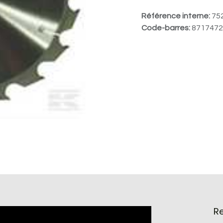
Référence interne:
75
Code-barres:
8717472
R