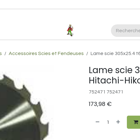
ctez-nous
Plus d'infos Kubota 38cv
honda
EGO
Kubo
s
Accessoires Scies et Fendeuses
Lame scie 305x25.4 t6
Lame scie 3
Hitachi-Hiko
752471 752471
173,98
€