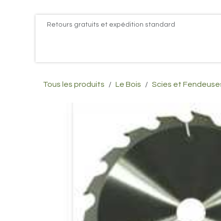
Se rendre au contenu
Retours gratuits et expédition standard
Accueil
PROMOS
Actualités
Postes
Conta
Tous les produits
Le Bois
Scies et Fendeuse