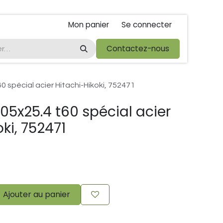
Mon panier
Se connecter
ta
foire de libramont
Droit de rétractations
Contactez-nous
Conditions 
0 spécial acier Hitachi-Hikoki, 752471
05x25.4 t60 spécial acier
ki, 752471
Ajouter au panier