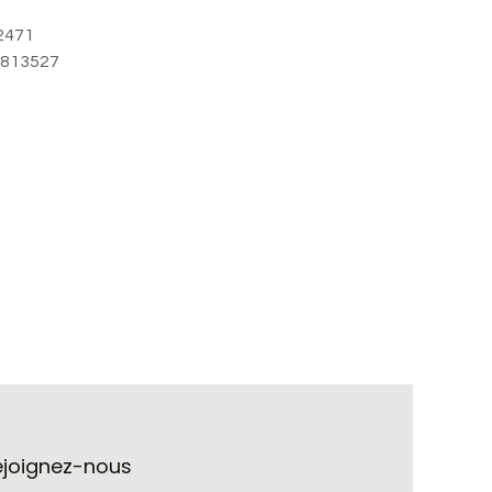
2471
813527
ejoignez-nous