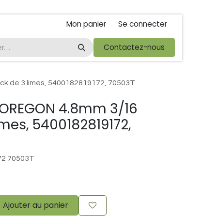
Mon panier
Se connecter
ta
foire de libramont
Droit de rétractations
Contactez-nous
Conditions 
k de 3 limes, 5400182819172, 70503T
 OREGON 4.8mm 3/16
imes, 5400182819172,
72 70503T
Ajouter au panier