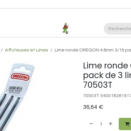
ctez-nous
Plus d'infos Kubota 38cv
honda
EGO
Kubo
Affuteuses et Limes
Lime ronde OREGON 4.8mm 3/16 pac
Lime ronde
pack de 3 l
70503T
70503T 54001828191
36,64
€