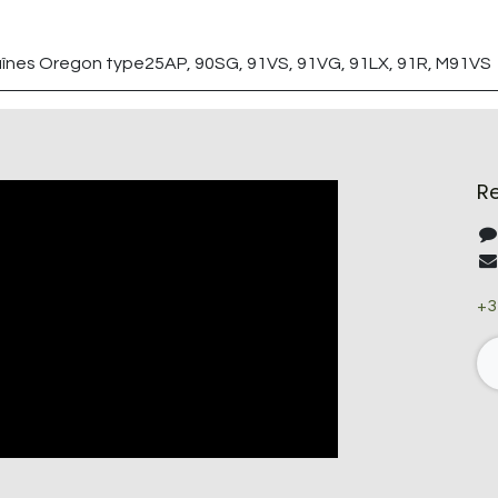
aînes Oregon type25AP, 90SG, 91VS, 91VG, 91LX, 91R, M91VS
R
+3