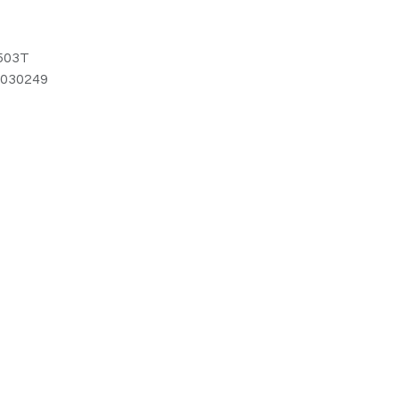
503T
030249