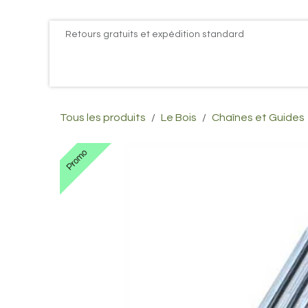
Se rendre au contenu
Retours gratuits et expédition standard
Accueil
PROMOS
Actualités
Postes
Conta
Tous les produits
Le Bois
Chaînes et Guides
Promo
Promo