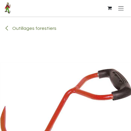
Se rendre au contenu
Outillages forestiers