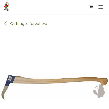
Se rendre au contenu
Outillages forestiers