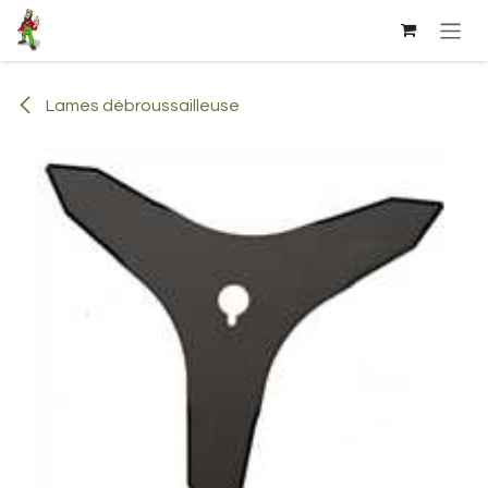
Se rendre au contenu
Lames débroussailleuse