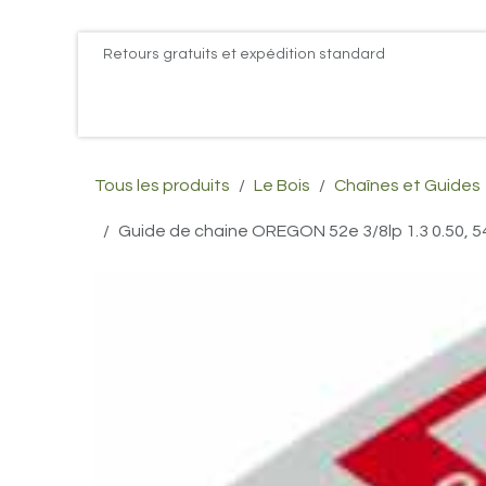
Se rendre au contenu
Retours gratuits et expédition standard
Accueil
PROMOS
Actualités
Postes
Conta
Tous les produits
Le Bois
Chaînes et Guides
Guide de chaine OREGON 52e 3/8lp 1.3 0.50,