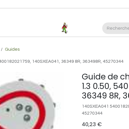
ctez-nous
Plus d'infos Kubota 38cv
honda
EGO
Kubo
Guides
 5400182021759, 140SXEA041, 36349 8R, 363498R, 45270344
Guide de c
1.3 0.50, 54
36349 8R, 
140SXEA041 54001820
45270344
40,23
€