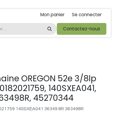
Mon panier
Se connecter
ta
foire de libramont
Droit de rétractations
Contactez-nous
Conditions 
haine OREGON 52e 3/8lp
00182021759, 140SXEA041,
363498R, 45270344
21759 140SXEA041 36349 8R 363498R