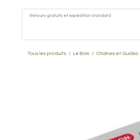
Se rendre au contenu
Retours gratuits et expédition standard
Accueil
PROMOS
Actualités
Postes
Conta
Tous les produits
Le Bois
Chaînes et Guides