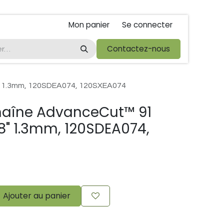
Mon panier
Se connecter
ta
foire de libramont
Droit de rétractations
Contactez-nous
Conditions 
8" 1.3mm, 120SDEA074, 120SXEA074
haîne AdvanceCut™ 91
/8" 1.3mm, 120SDEA074,
Ajouter au panier