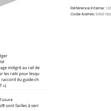
Référence interne:
12
Code-barres:
5400182
léger
ité
age intégré au rail de
 les rails pour lesqu
u raccord du guide-ch
T »)
l'usure
z® sont faciles à serr