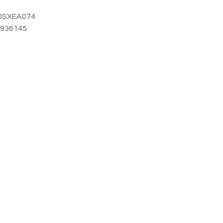
0SXEA074
936145