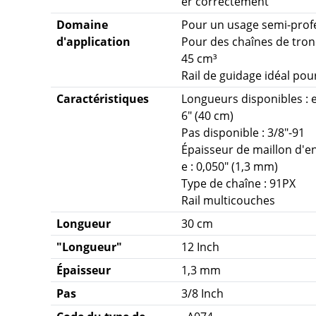
er correctement
Domaine
Pour un usage semi-prof
d'application
Pour des chaînes de tron
45 cm³
Rail de guidage idéal pour
Caractéristiques
Longueurs disponibles : e
6" (40 cm)
Pas disponible : 3/8"-91
Épaisseur de maillon d'e
e : 0,050" (1,3 mm)
Type de chaîne : 91PX
Rail multicouches
Longueur
30 cm
"Longueur"
12 Inch
Épaisseur
1,3 mm
Pas
3/8 Inch