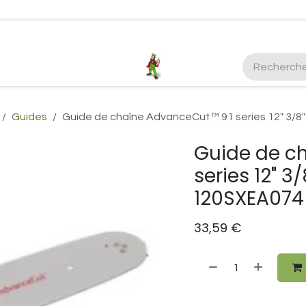
ctez-nous
Plus d'infos Kubota 38cv
honda
EGO
Kubo
Guides
Guide de chaîne AdvanceCut™ 91 series 12" 3/
Guide de c
series 12" 3
120SXEA074
33,59
€