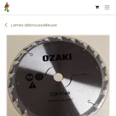
Se rendre au contenu
Lames débroussailleuse