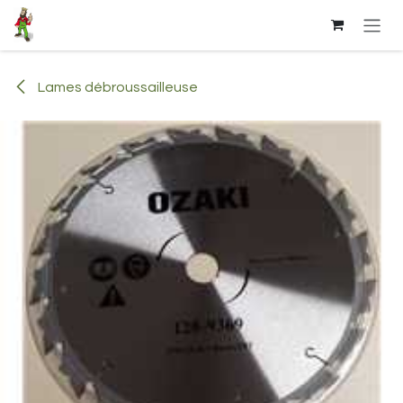
Se rendre au contenu
Lames débroussailleuse