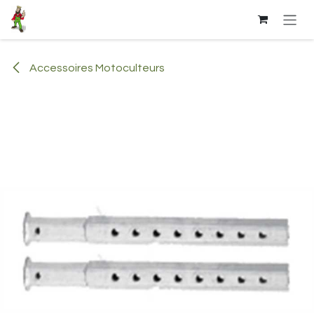
Se rendre au contenu
Accessoires Motoculteurs