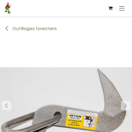
Se rendre au contenu
Outillages forestiers