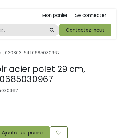
Mon panier
Se connecter
ta
foire de libramont
Droit de rétractations
Contactez-nous
Conditions 
 cm, 030303, 5410685030967
ir acier polet 29 cm,
10685030967
5030967
Ajouter au panier