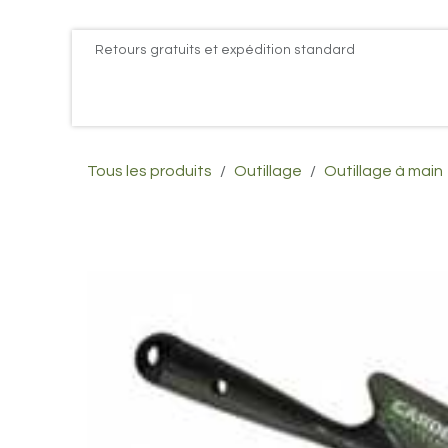
Se rendre au contenu
Retours gratuits et expédition standard
Accueil
PROMOS
Actualités
Postes
Conta
Tous les produits
Outillage
Outillage à main