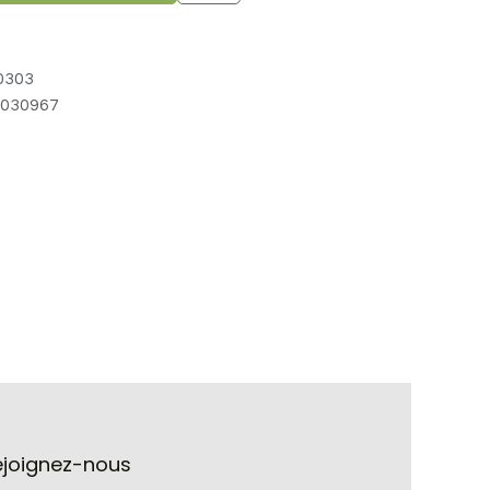
0303
030967
ejoignez-nous