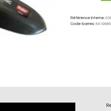
Référence interne:
03
Code-barres:
5410685
R