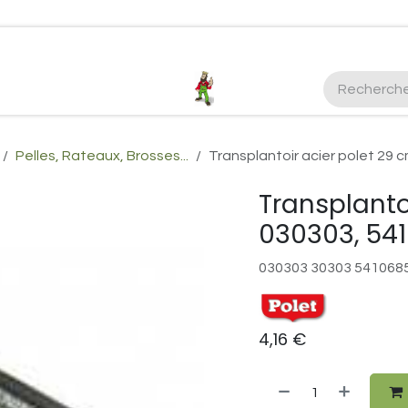
ctez-nous
Plus d'infos Kubota 38cv
honda
EGO
Kubo
Pelles, Rateaux, Brosses...
Transplantoir acier polet 29
Transplanto
030303, 54
030303 30303 541068
4,16
€