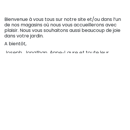
Bienvenue à vous tous sur notre site et/ou dans l’un
de nos magasins où nous vous accueillerons avec
plaisir. Nous vous souhaitons aussi beaucoup de joie
dans votre jardin.
A bientôt,
Joseph, Jonathan, Anne-Laure et toute leur
équipe
in
Actualités leroy gauthier